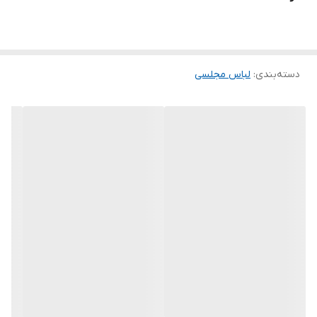
برای سفارش از واتس آپ پیام بدین
.
خرید انواع لباس مجلسی کوتاه و بلند و ماکسی و مینی و مخمل و پولک
دسته‌بندی
:
لباس مجلسی
و پفی و و ساتن و کرپ و حریر و گیپور
.
توجه توجه : دوستان عزیز لطفا در هنگام انتخاب مدل دقت فرمائید همه
مشخصات کارها زیر آن قید شده لطفا موقع انتخاب دقت کنید چون این
سایت امکان مرجوع یا تعویض مدل ندارد فقط تعویض سایز داریم