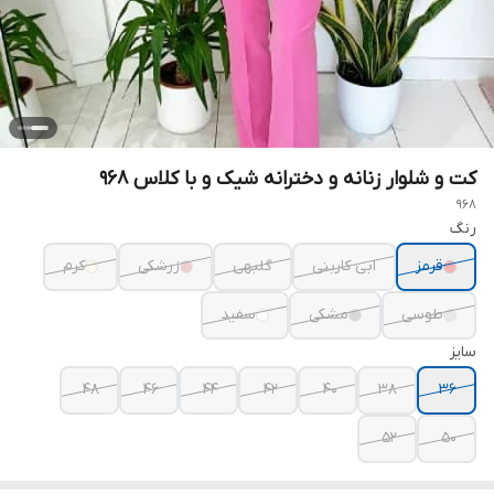
کت و شلوار زنانه و دخترانه شیک و با کلاس ۹۶۸
968
رنگ
قرمز
ابی کاربنی
گلبهی
زرشکی
کرم
طوسی
مشکی
سفید
سایز
48
46
44
42
40
38
36
52
50