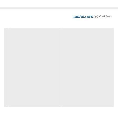
و پفی و و ساتن و کرپ و حریر و گیپور
.
دسته‌بندی
:
لباس مجلسی
توجه توجه : دوستان عزیز لطفا در هنگام انتخاب مدل دقت فرمائید همه
مشخصات کارها زیر آن قید شده لطفا موقع انتخاب دقت کنید چون این
سایت امکان مرجوع یا تعویض مدل ندارد فقط تعویض سایز داریم