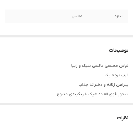
اندازه
ماکسی
توضیحات
لباس مجلسی ماکسی شیک و زیبا
کرپ درجه یک
پیراهن زنانه و دخترانه جذاب
تنخور فوق العاده شیک با رنگبندی متنوع
همه کارا از سایز ۳۴ تا ۶۰ داره
برای سفارش از واتس آپ پیام بدین
نظرات
.
خرید انواع لباس مجلسی کوتاه و بلند و ماکسی و مینی و مخمل و پولک