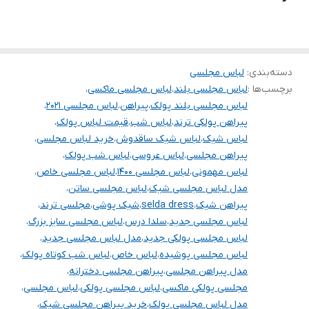
همه کارا از سایز ۳۴ تا ۶۰ داره
برای سفارش از واتس آپ پیام بدین
.
.
دسته‌بندی
:
لباس مجلسی
برچسب‌ها :
لباس مجلسی بلند
،
لباس مجلسی ماکسی
،
.
لباس مجلسی بلند پولک
،
پیراهن
،
لباس مجلسی ۲۰۲۱
،
.
پیراهن پولکی ترند
،
لباس شب
،
قیمت لباس پولک
،
.
لباس شیک
،
لباس شیک ساقدوش
،
خرید لباس مجلسی
،
پیراهن مجلسی
،
لباس عروسی
،
لباس شب پولک
،
لباس مهمونی
،
لباس مجلسی ۱۴۰۰
،
لباس مجلسی خاص
،
.
مدل لباس مجلسی شیک
،
لباس مجلسی ساتن
،
پیراهن شیک
،
selda dress
،
شیک پوشی
،
مجلسی ترند
،
توجه توجه : دوستان عزیز لطفا در هنگام انتخاب مدل دقت فرمائید همه
لباس مجلسی جدید
،
سلدا درس
،
لباس مجلسی سایز بزرگ
،
مشخصات کارها زیر آن قید شده لطفا موقع انتخاب دقت کنید چون این
لباس مجلسی پولکی جدید
،
مدل لباس مجلسی جدید
،
سایت امکان مرجوع یا تعویض مدل ندارد فقط تعویض سایز داریم
لباس مجلسی پوشیده
،
لباس خاص
،
لباس شب کوتاه پولک
،
مدل پیراهن مجلسی
،
پیراهن مجلسی دخترانه
،
مجلسی پولکی ماکسی
،
لباس مجلسی پولکی
،
لباس مجلسی
،
مدل لباس مجلسی پولک
،
خرید پیراهن مجلسی شیک
،