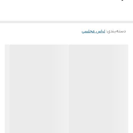
.
.
.
.
دسته‌بندی
:
لباس مجلسی
.
توجه توجه : دوستان عزیز لطفا در هنگام انتخاب مدل دقت فرمائید همه
مشخصات کارها زیر آن قید شده لطفا موقع انتخاب دقت کنید چون این
سایت امکان مرجوع یا تعویض مدل ندارد فقط تعویض سایز داریم