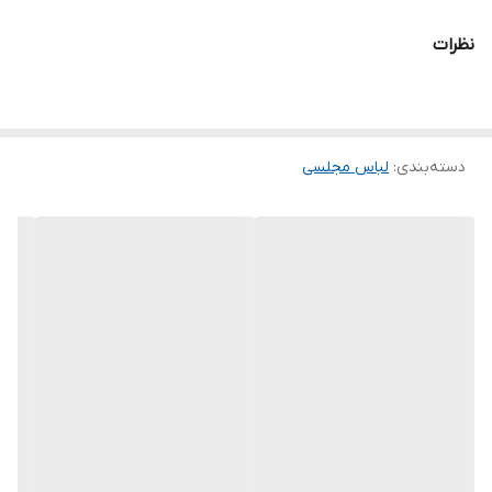
تنخور فوق العاده شیک
نظرات
همه کارا از سایز ۳۴ تا ۶۰ داره
برای سفارش از واتس آپ پیام بدین
.
دسته‌بندی
:
لباس مجلسی
خرید انواع لباس مجلسی کوتاه و بلند و ماکسی و مینی و مخمل و پولک
و پفی و و ساتن و کرپ و حریر و گیپور
.
توجه توجه : دوستان عزیز لطفا در هنگام انتخاب مدل دقت فرمائید همه
مشخصات کارها زیر آن قید شده لطفا موقع انتخاب دقت کنید چون این
سایت امکان مرجوع یا تعویض مدل ندارد فقط تعویض سایز داریم