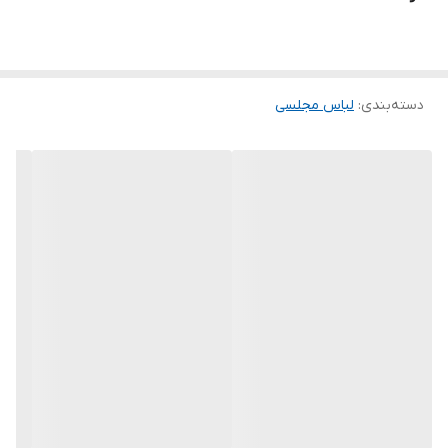
همه کارا از سایز ۳۴ تا ۶۰ داره
برای سفارش از واتس آپ پیام بدین
.
.
دسته‌بندی
:
لباس مجلسی
.
.
توجه توجه : دوستان عزیز لطفا در هنگام انتخاب مدل دقت فرمائید همه
مشخصات کارها زیر آن قید شده لطفا موقع انتخاب دقت کنید چون این
سایت امکان مرجوع یا تعویض مدل ندارد فقط تعویض سایز داریم