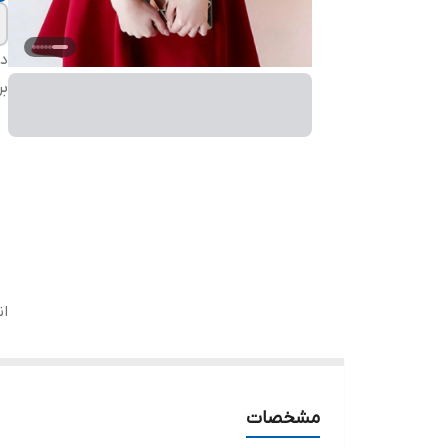
دس
بر
ان
مشخصات