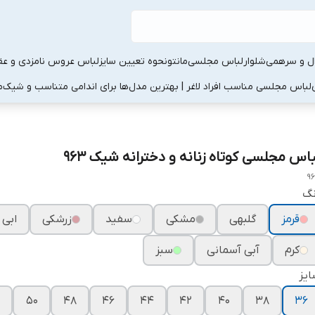
ال و سرهمی
شلوار
لباس مجلسی
مانتو
نحوه تعیین سایز
لباس عروس نامزدی و عقد
لباس مجلسی مناسب افراد لاغر | بهترین مدل‌ها برای اندامی متناسب و شیک
م
باس مجلسی کوتاه زنانه و دخترانه شیک ۹۶۳
9
نگ
قرمز
گلبهی
مشکی
سفید
زرشکی
ابی 
کرم
آبی آسمانی
سبز
یز
50
48
46
44
42
40
38
36