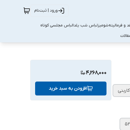
ورود | ثبت‌نام
 و فرمالیته
شومیز
لباس شب یلدا
لباس مجلسی کوتاه
قالات
4,268,000
افزودن به سبد خرید
کاربنی
52