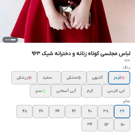
لباس مجلسی کوتاه زنانه و دخترانه شیک ۹۶۳
963
رنگ
قرمز
گلبهی
مشکی
سفید
زرشکی
ابی کاربنی
کرم
آبی آسمانی
سبز
سایز
48
46
44
42
40
38
36
۳۴
52
50