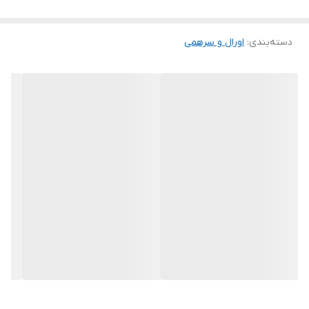
.
.
دسته‌بندی
:
اورال و سرهمی
.
.
.
.
توجه توجه : دوستان عزیز لطفا در هنگام انتخاب مدل دقت فرمائید همه
مشخصات کارها زیر آن قید شده لطفا موقع انتخاب دقت کنید چون این
سایت امکان مرجوع یا تعویض مدل ندارد فقط تعویض سایز داریم