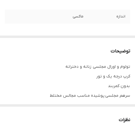
اندازه
ماکسی
توضیحات
تولوم و اورال مجلسی زنانه و دخترانه
کرپ درجه یک و تور
بدون کمربند
سرهم مجلسی پوشیده مناسب مجالس مختلط
تنخور فوق العاده شیک
همه کارا از سایز ۳۴ تا ۶۰ داره
نظرات
برای سفارش از واتس آپ پیام بدین
.