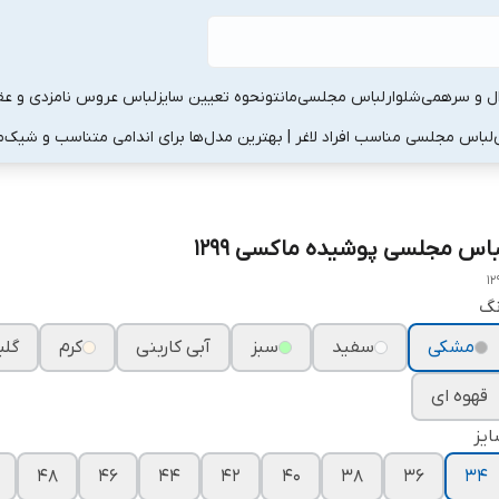
ال و سرهمی
شلوار
لباس مجلسی
مانتو
نحوه تعیین سایز
لباس عروس نامزدی و عقد
لباس مجلسی مناسب افراد لاغر | بهترین مدل‌ها برای اندامی متناسب و شیک
م
باس مجلسی پوشیده ماکسی ۱۲۹۹
12
نگ
مشکی
سفید
سبز
آبی کاربنی
کرم
گلب
قهوه ای
یز
۴۸
۴۶
۴۴
۴۲
۴۰
۳۸
۳۶
۳۴