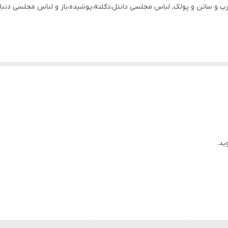
و ساتن و پولک, لباس مجلسی دانتل،دکلته،پوشیده،باز و لباس مجلسی دنبال
باس ها زیر آنها درج شده است چون این سایت امکان مرجوع ندارد و فقط امک
ید.