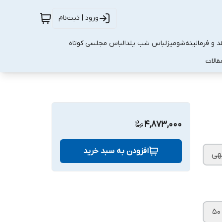
ورود | ثبت‌نام
 و فرمالیته
شومیز
لباس شب یلدا
لباس مجلسی کوتاه
قالات
4,873,000
افزودن به سبد خرید
هی
۵۰