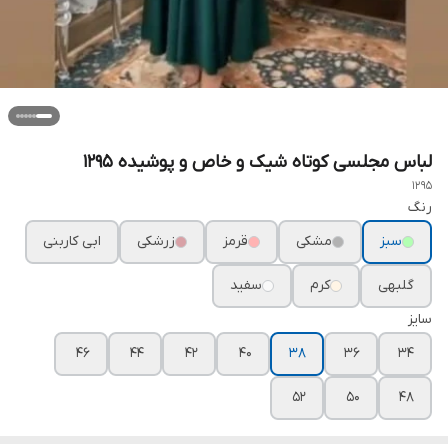
لباس مجلسی کوتاه شیک و خاص و پوشیده ۱۲۹۵
1295
رنگ
سبز
مشکی
قرمز
زرشکی
ابی کاربنی
گلبهی
کرم
سفید
سایز
۴۶
۴۴
۴۲
۴۰
۳۸
۳۶
۳۴
۵۲
۵۰
۴۸