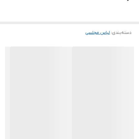
برای سفارش از واتس آپ پیام بدین
.
.
.
دسته‌بندی
:
لباس مجلسی
.
.
.
توجه توجه : دوستان عزیز لطفا در هنگام انتخاب مدل دقت فرمائید همه
مشخصات کارها زیر آن قید شده لطفا موقع انتخاب دقت کنید چون این
سایت امکان مرجوع یا تعویض مدل ندارد فقط تعویض سایز داریم