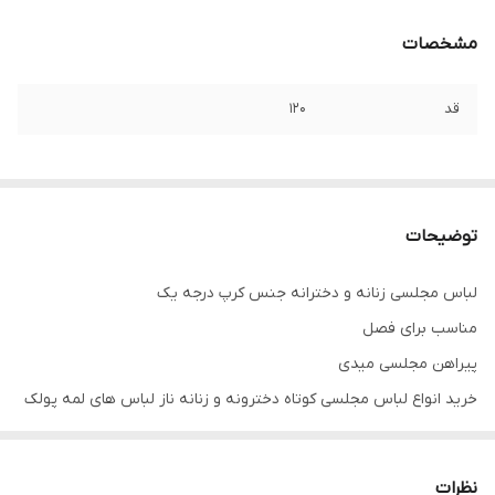
مشخصات
قد
۱۲۰
توضیحات
لباس مجلسی زنانه و دخترانه جنس کرپ درجه یک
مناسب برای فصل
پیراهن مجلسی میدی
خرید انواع لباس مجلسی کوتاه دخترونه و زنانه ناز لباس های لمه پولک
مخمل کرپ و گیپور و ساتن پفی ماکسی و مینی
توجه توجه دوستای عزیز لطفا موقع انتخاب دقت فرمائید چون امکان
نظرات