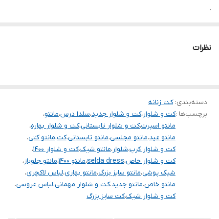
.
.
توجه توجه :دوستان عزیز لطفا در هنگام انتخاب مدل دقت فرمائید همه
نظرات
مشخصات کارها زیر آن قید شده لطفا موقع انتخاب دقت کنید چون این
سایت امکان مرجوع یا تعویض مدل ندارد
دسته‌بندی
:
کت زنانه
برچسب‌ها :
کت و شلوار
،
کت و شلوار جدید
،
سلدا درس
،
مانتو
،
مانتو اسپرت
،
کت و شلوار تابستانی
،
کت و شلوار بهاره
،
مانتو عید
،
مانتو مجلسی
،
مانتو تابستانی
،
کت
،
مانتو کتی
،
کت و شلوار کرپ
،
شلوار
،
مانتو شیک
،
کت و شلوار ۱۴۰۰
،
کت و شلوار خاص
،
selda dress
،
مانتو ۱۴۰۰
،
مانتو جلوباز
،
شیک پوشی
،
مانتو سایز بزرگ
،
مانتو بهاری
،
لباس لاکچری
،
مانتو خاص
،
مانتو جدید
،
کت و شلوار مهمانی
،
لباس عروسی
،
کت و شلوار شیک
،
کت سایز بزرگ