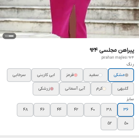
پیراهن مجلسی ۹۲۴
pirahan majlesi 924
رنگ
مشکی
سفید
قرمز
ابی کاربنی
سرخابی
گلبهی
کرم
آبی آسمانی
زرشکی
سایز
۴۸
۴۶
۴۴
۴۲
۴۰
۳۸
۳۶
۵۲
۵۰