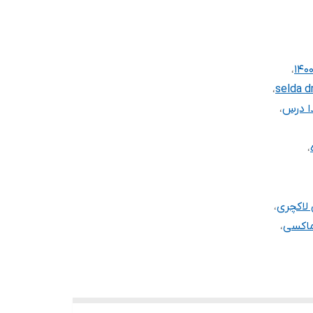
،
،
selda d
ا درس
،
،
لاکچری
،
اکسی
،