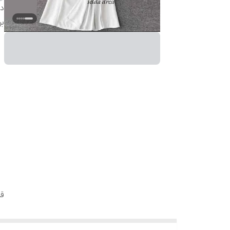
دس
بر
ق