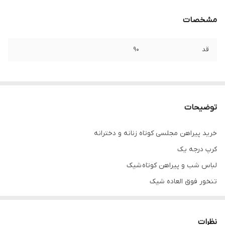
مشخصات
قد
۹۰
توضیحات
خرید پیراهن مجلسی کوتاه زنانه و دخترانه
کرپ درجه یک
لباس شب و پیراهن کوتاه شیک
تنخور فوق العاده شیک
همه لباس ها سایز ۵۲ تا ۶۰ موجوده
برای سفارش از واتس آپ پیام بدین لطفا
نظرات