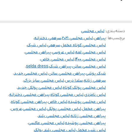
.
.
..
.
دسته‌بندی
:
لباس مجلسی
برچسب‌ها :
پیراهن
،
لباس مجلسی ۲۰۲۱
،
سرهمی دخترانه
،
.
لباس مجلسی کوتاه مخمل
،
سرهمی
،
لباس شیک
،
.
لباس مجلسی لمه
،
لباس عروسی
،
پیراهن مجلسی
،
لباس مجلسی ۱۴۰۰
،
لباس مجلسی خاص
،
توجه توجه : دوستان عزیز لطفا در هنگام انتخاب مدل دقت فرمائید همه
لباس مجلسی ساتن
،
پیراهن شیک
،
selda dress
،
مشخصات کارها زیر آن قید شده لطفا موقع انتخاب دقت کنید چون این
شیک پوشی
،
پیراهن مجلسی ساتن
،
لباس مجلسی جدید
،
سایت امکان مرجوع یا تعویض مدل ندارد فقط تعویض سایز داریم
سرهمی زنانه
،
سلدا درس
،
لباس مجلسی سایز بزرگ
،
لباس مجلسی پولک کوتاه
،
لباس مجلسی پولکی جدید
،
لباس نامزدی
،
لباس مجلسی کوتاه
،
پیراهن مجلسی دخترانه
،
لباس مجلسی پوشیده
،
لباس خاص
،
پیراهن مجلسی کوتاه
،
پیراهن مخمل
،
لباس مجلسی پولکی
،
لباس مجلسی
،
عروس
،
پیراهن مجلسی زنانه
،
لباس مجلسی بلند
،
پیراهن مجلسی پوشیده
،
لباس مجلسی ماکسی
،
لباس شب مخمل
،
لباس مجلسی بلند پولک