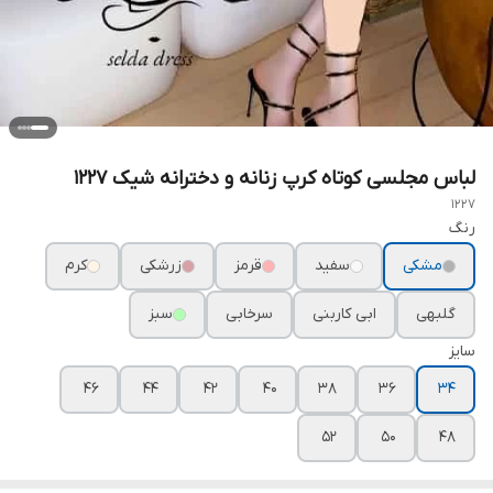
لباس مجلسی کوتاه کرپ زنانه و دخترانه شیک ۱۲۲۷
1227
رنگ
مشکی
سفید
قرمز
زرشکی
کرم
گلبهی
ابی کاربنی
سرخابی
سبز
سایز
۴۶
۴۴
۴۲
۴۰
۳۸
۳۶
۳۴
۵۲
۵۰
۴۸