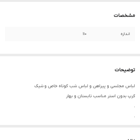
مشخصات
اندازه
۱۱۰
توضیحات
لباس مجلسی و پیراهن و لباس شب کوتاه خاص و شیک
کرپ بدون استر مناسب تابستان و بهار
.
.
دوستان عزیز لطفا در هنگام انتخاب مدل دقت فرمائید همه مشخصات
کارها زیر آن قید شده لطفا موقع انتخاب دقت کنید چون این سایت