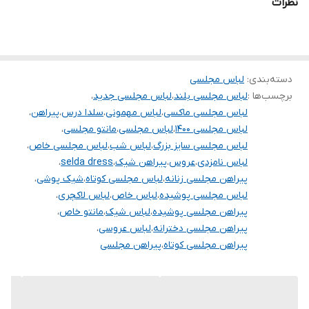
نظرات
امکان مرجوع یا تعویض مدل ندارد,فقط امکان تعویض سایز داریم
دسته‌بندی
:
لباس مجلسی
برچسب‌ها :
لباس مجلسی بلند
،
لباس مجلسی جدید
،
لباس مجلسی ماکسی
،
لباس مهمونی
،
سلدا درس
،
پیراهن
،
لباس مجلسی ۱۴۰۰
،
لباس مجلسی
،
مانتو مجلسی
،
لباس مجلسی سایز بزرگ
،
لباس شب
،
لباس مجلسی خاص
،
لباس نامزدی
،
عروس
،
پیراهن شیک
،
selda dress
،
پیراهن مجلسی زنانه
،
لباس مجلسی کوتاه
،
شیک پوشی
،
لباس مجلسی پوشیده
،
لباس خاص
،
لباس لاکچری
،
پیراهن مجلسی پوشیده
،
لباس شیک
،
مانتو خاص
،
پیراهن مجلسی دخترانه
،
لباس عروسی
،
پیراهن مجلسی کوتاه
،
پیراهن مجلسی