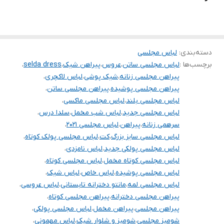
.
.
.
.
دسته‌بندی
:
لباس مجلسی
برچسب‌ها :
لباس مجلسی ساتن
،
عروس
،
پیراهن شیک
،
selda dress
،
.
پیراهن مجلسی زنانه
،
شیک پوشی
،
لباس لاکچری
،
.
پیراهن مجلسی پوشیده
،
پیراهن مجلسی ساتن
،
.
لباس مجلسی بلند
،
لباس مجلسی ماکسی
،
لباس مجلسی جدید
،
لباس شب مخمل
،
سلدا درس
،
توجه توجه : دوستان عزیز لطفا در هنگام انتخاب مدل دقت فرمائید همه
سرهمی زنانه
،
پیراهن
،
لباس مجلسی ۲۰۲۱
،
مشخصات کارها زیر آن قید شده لطفا موقع انتخاب دقت کنید چون این
لباس مجلسی سایز بزرگ
،
کت
،
لباس مجلسی پولک کوتاه
،
لباس مجلسی پولکی جدید
،
لباس نامزدی
،
سایت امکان مرجوع یا تعویض مدل ندارد فقط تعویض سایز داریم
لباس مجلسی کوتاه مخمل
،
لباس مجلسی کوتاه
،
لباس مجلسی پوشیده
،
لباس خاص
،
لباس شیک
،
لباس مجلسی لمه
،
مانتو دخترانه تابستانی
،
لباس عروسی
،
پیراهن مجلسی دخترانه
،
پیراهن مجلسی کوتاه
،
پیراهن مجلسی
،
پیراهن مخمل
،
لباس مجلسی پولکی
،
شومیز مجلسی
،
شومیز و شلوار شیک
،
لباس مهمونی
،