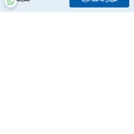
افزودن به سبد خرید
4,508,000
برگشت به بالا
پشتیبانی بیست و
ضمانت اصالت کالا
چهارساعته