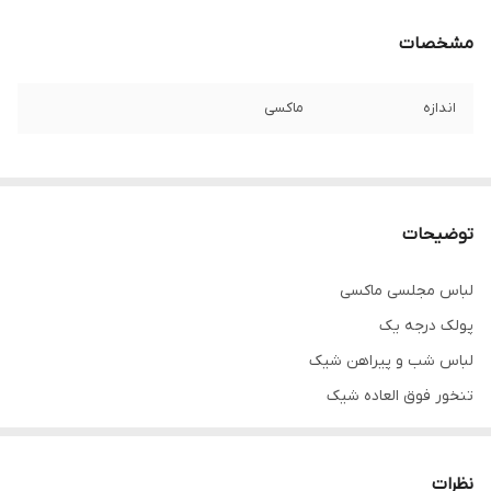
مشخصات
اندازه
ماکسی
توضیحات
لباس مجلسی ماکسی
پولک درجه یک
لباس شب و پیراهن شیک
تنخور فوق العاده شیک
همه لباس ها سایز ۵۲ تا ۶۰ موجوده
برای سفارش از واتس آپ پیام بدین لطفا
نظرات