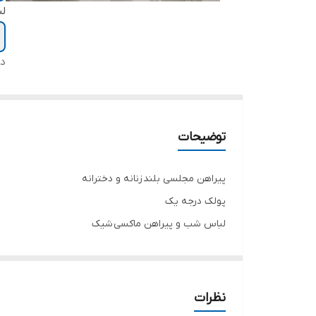
ل
دس
توضیحات
پیراهن مجلسی بلند زنانه و دخترانه
پولک درجه یک
لباس شب و پیراهن ماکسی شیک
تنخور فوق العاده شیک
همه لباس ها سایز ۵۲ تا ۶۰ موجوده
برای سفارش از واتس آپ پیام بدین لطفا
نظرات
.