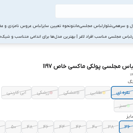
ال و سرهمی
شلوار
لباس مجلسی
مانتو
نحوه تعیین سایز
لباس عروس نامزدی و عقد
لباس مجلسی مناسب افراد لاغر | بهترین مدل‌ها برای اندامی متناسب و شیک
م
باس مجلسی پولکی ماکسی خاص ۱۱۹۷
11
نگ
نقره ای
طلایی
مشکی
زرشکی
ابی کاربنی
سبز
یز
۵۰
۴۸
۴۶
۴۴
۴۲
۴۰
۳۸
۳۶