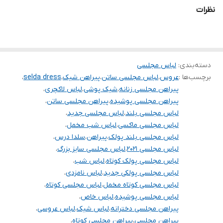
.
نظرات
.
.
.
دسته‌بندی
:
لباس مجلسی
برچسب‌ها :
عروس
،
لباس مجلسی ساتن
،
پیراهن شیک
،
selda dress
،
.
پیراهن مجلسی زنانه
،
شیک پوشی
،
لباس لاکچری
،
توجه توجه : دوستان عزیز لطفا در هنگام انتخاب مدل دقت فرمائید همه
پیراهن مجلسی پوشیده
،
پیراهن مجلسی ساتن
،
لباس مجلسی بلند
،
لباس مجلسی جدید
،
مشخصات کارها زیر آن قید شده لطفا موقع انتخاب دقت کنید چون این
لباس مجلسی ماکسی
،
لباس شب مخمل
،
سایت امکان مرجوع یا تعویض مدل ندارد فقط تعویض سایز داریم
لباس مجلسی بلند پولک
،
پیراهن
،
سلدا درس
،
لباس مجلسی ۲۰۲۱
،
لباس مجلسی سایز بزرگ
،
لباس مجلسی پولک کوتاه
،
لباس شب
،
لباس مجلسی پولکی جدید
،
لباس نامزدی
،
لباس مجلسی کوتاه مخمل
،
لباس مجلسی کوتاه
،
لباس مجلسی پوشیده
،
لباس خاص
،
پیراهن مجلسی دخترانه
،
لباس شیک
،
لباس عروسی
،
پیراهن مجلسی
،
پیراهن مجلسی کوتاه
،