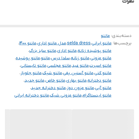
نظرات
.
توجه توجه :دوستان عزیز لطفا موقع انتخاب دقت فرمائید همه
مشخصات کارها زیر آنها نوشته شده است، دقت لازم رو داشته باشید
دسته‌بندی
:
مانتو
چون این پیچ امکان تعویض مدل و مرجوع ندارد و فقط امکان تعویض
برچسب‌ها :
مانتو ایرانی
،
selda dress
،
مدل مانتو اداری
،
مانتو ۱۴۰۰
،
سایز داریم
مانتو پوشیده زنانه
،
مانتو اداری
،
مانتو سایز بزرگ
،
مانتو مزونی
،
مانتو زنانه
،
سلدا درس
،
مانتو
،
مانتو پوشیده
،
مانتو اسپرت
،
مانتو عید
،
مانتو مجلسی
،
مانتو تابستانی
،
مانتو کتی
،
مانتو آستین پفی
،
مانتو شیک
،
مانتو جلوباز
،
مانتو دخترانه
،
مانتو بهاری
،
مانتو خاص
،
مانتو جدید
،
مانتو آبی
،
مانتو مزون دوز
،
مانتو دخترانه جدید
،
مانتو اینستاگرام
،
مانتو مزونی شیک
،
مانتو دخترانه ایرانی