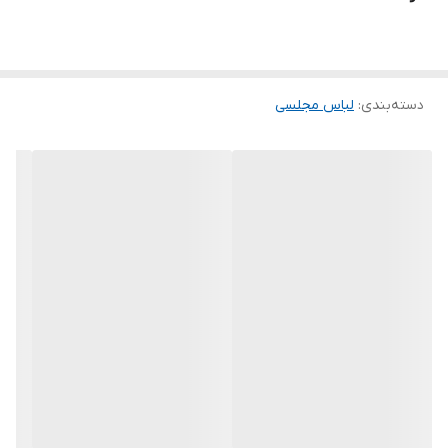
.
.
توجه توجه : دوستان عزیز لطفا در هنگام انتخاب مدل دقت فرمائید همه
دسته‌بندی
:
لباس مجلسی
مشخصات کارها زیر آن قید شده لطفا موقع انتخاب دقت کنید چون این
سایت امکان مرجوع یا تعویض مدل ندارد فقط تعویض سایز داریم