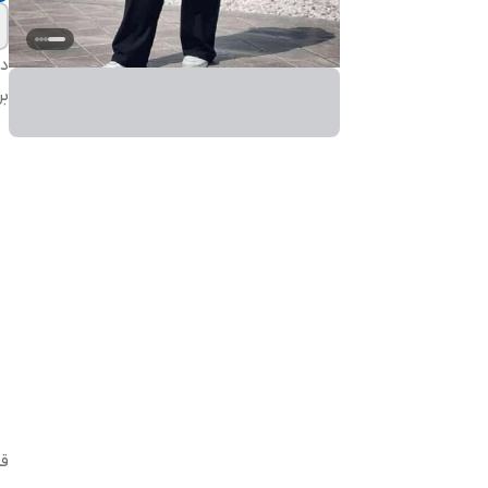
دس
بر
ق