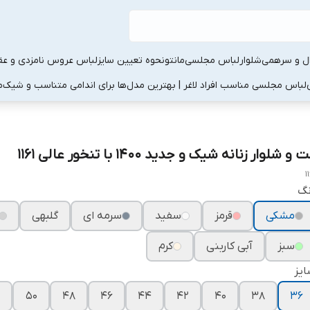
ال و سرهمی
شلوار
لباس مجلسی
مانتو
نحوه تعیین سایز
لباس عروس نامزدی و عقد
لباس مجلسی مناسب افراد لاغر | بهترین مدل‌ها برای اندامی متناسب و شیک
م
 و شلوار زنانه شیک و جدید ۱۴۰۰ با تنخور عالی ۱۱۶۱
1
نگ
مشکی
قرمز
سفید
سرمه ای
گلبهی
سبز
آبی کاربنی
کرم
یز
۵۰
۴۸
۴۶
۴۴
۴۲
۴۰
۳۸
۳۶