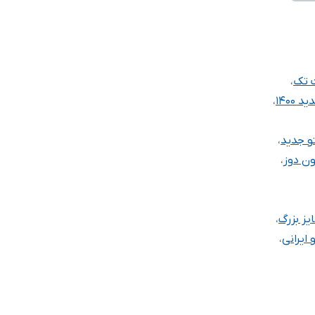
 تک
،
 ۱۴۰۰
،
و جدید
،
ون دوز
،
ز بزرگ
،
 ایرانی
،