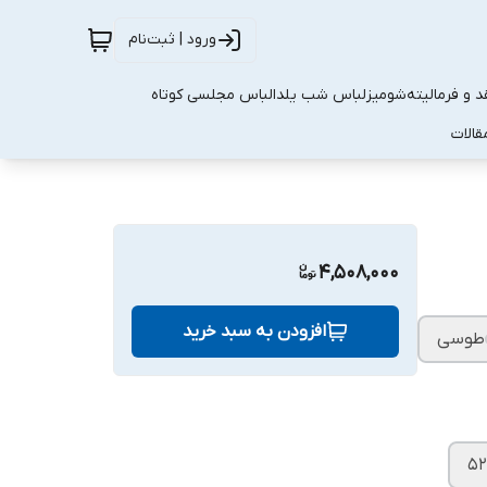
ورود | ثبت‌نام
 و فرمالیته
شومیز
لباس شب یلدا
لباس مجلسی کوتاه
قالات
4,508,000
افزودن به سبد خرید
طوسی
۵۲