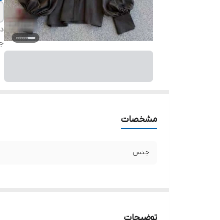
دس
ج
مشخصات
جنس
توضیحات