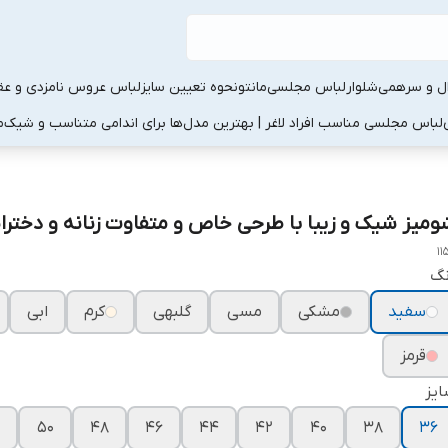
ال و سرهمی
شلوار
لباس مجلسی
مانتو
نحوه تعیین سایز
لباس عروس نامزدی و عقد
لباس مجلسی مناسب افراد لاغر | بهترین مدل‌ها برای اندامی متناسب و شیک
م
ومیز شیک و زیبا با طرحی خاص و متفاوت زنانه و دخترانه ۵۴
11
نگ
سفید
مشکی
مسی
گلبهی
کرم
ابی
قرمز
یز
۵۰
۴۸
۴۶
۴۴
۴۲
۴۰
۳۸
۳۶