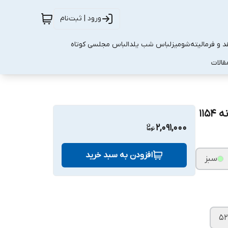
ورود | ثبت‌نام
 و فرمالیته
شومیز
لباس شب یلدا
لباس مجلسی کوتاه
قالات
۱۱
2,091,000
افزودن به سبد خرید
سبز
۵۲