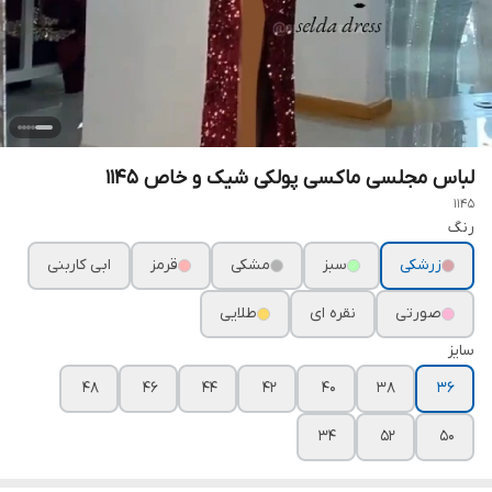
لباس مجلسی ماکسی پولکی شیک و خاص ۱۱۴۵
1145
رنگ
زرشکی
سبز
مشکی
قرمز
ابی کاربنی
صورتی
نقره ای
طلایی
سایز
۴۸
۴۶
۴۴
۴۲
۴۰
۳۸
۳۶
۳۴
۵۲
۵۰