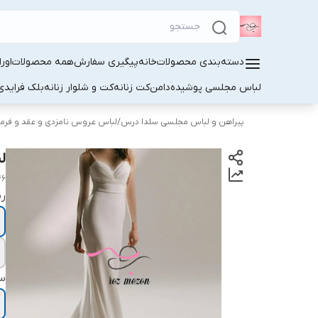
دسته‌بندی محصولات
خانه
پیگیری سفارش
همه محصولات
اور
لباس مجلسی پوشیده
دامن
کت زنانه
کت و شلوار زنانه
بلک فرایدی
پیراهن و لباس مجلسی سلدا درس
/
لباس عروس نامزدی و عقد و فرما
ل
46
ر
سا