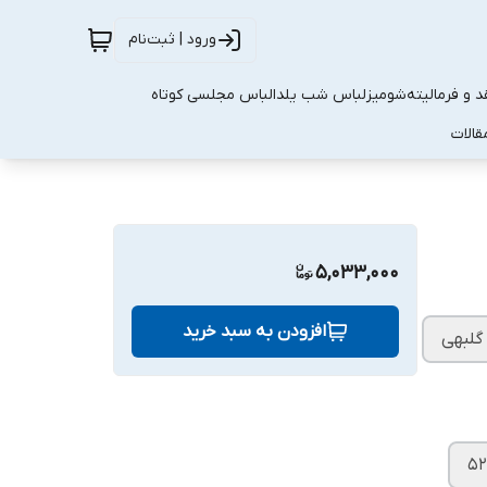
ورود | ثبت‌نام
 و فرمالیته
شومیز
لباس شب یلدا
لباس مجلسی کوتاه
قالات
5,033,000
افزودن به سبد خرید
گلبهی
۵۲