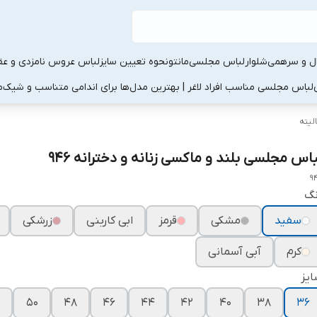
ال و سرهمی
شلوار
لباس مجلسی
مانتو
نحوه تعیین سایز
لباس عروس نامزدی و عقد
لباس مجلسی مناسب افراد لاغر | بهترین مدل‌ها برای اندامی متناسب و شیک
م
لیته
باس مجلسی بلند و ماکسی زنانه و دخترانه ۹۴۶
9
نگ
سفید
مشکی
قرمز
ابی کاربنی
زرشکی
کرم
آبی آسمانی
یز
۵۰
۴۸
۴۶
۴۴
۴۲
۴۰
۳۸
۳۶