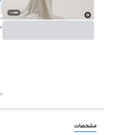
دس
بر
ان
مشخصات