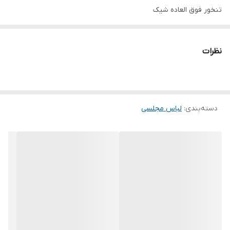
تنخور فوق العاده شیک
.
.
نظرات
.
.
.
دسته‌بندی
:
لباس مجلسی
توجه توجه : دوستان عزیز لطفا در هنگام انتخاب مدل دقت فرمائید همه
مشخصات کارها زیر آن قید شده لطفا موقع انتخاب دقت کنید چون این
سایت امکان مرجوع یا تعویض مدل ندارد فقط تعویض سایز داریم