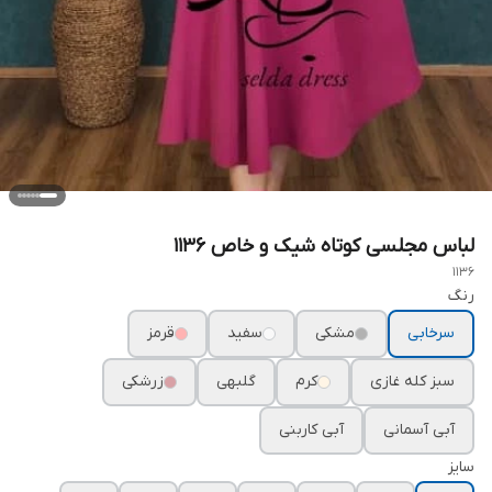
لباس مجلسی کوتاه شیک و خاص ۱۱۳۶
1136
رنگ
سرخابی
مشکی
سفید
قرمز
سبز کله غازی
کرم
گلبهی
زرشکی
آبی آسمانی
آبی کاربنی
سایز