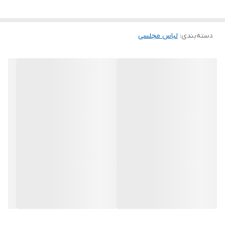
.
توجه توجه : دوستان عزیز لطفا در هنگام انتخاب مدل دقت فرمائید همه
دسته‌بندی
:
لباس مجلسی
مشخصات کارها زیر آن قید شده لطفا موقع انتخاب دقت کنید چون این
سایت امکان مرجوع یا تعویض مدل ندارد فقط تعویض سایز داریم