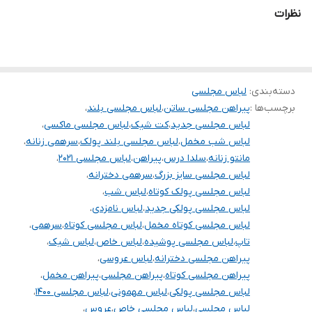
.
نظرات
.
دوستان عزیز لطفا در هنگام انتخاب مدل دقت فرمائید همه مشخصات
کارها زیر آن قید شده لطفا موقع انتخاب دقت کنید چون این سایت
دسته‌بندی
:
لباس مجلسی
امکان مرجوع یا تعویض مدل ندارد,فقط امکان تعویض سایز داریم.
برچسب‌ها :
پیراهن مجلسی ساتن
،
لباس مجلسی بلند
،
لباس مجلسی جدید
،
کت شیک
،
لباس مجلسی ماکسی
،
لباس شب مخمل
،
لباس مجلسی بلند پولک
،
سرهمی زنانه
،
مانتو زنانه
،
سلدا درس
،
پیراهن
،
لباس مجلسی ۲۰۲۱
،
لباس مجلسی سایز بزرگ
،
سرهمی دخترانه
،
لباس مجلسی پولک کوتاه
،
لباس شب
،
لباس مجلسی پولکی جدید
،
لباس نامزدی
،
لباس مجلسی کوتاه مخمل
،
لباس مجلسی کوتاه
،
سرهمی
،
تاپ
،
لباس مجلسی پوشیده
،
لباس خاص
،
لباس شیک
،
پیراهن مجلسی دخترانه
،
لباس عروسی
،
پیراهن مجلسی کوتاه
،
پیراهن مجلسی
،
پیراهن مخمل
،
لباس مجلسی پولکی
،
لباس مهمونی
،
لباس مجلسی ۱۴۰۰
،
لباس مجلسی
،
لباس مجلسی خاص
،
عروس
،