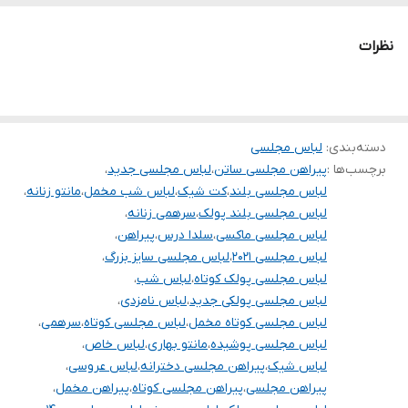
.
دوستان عزیز لطفا در هنگام انتخاب مدل دقت فرمائید همه مشخصات
نظرات
کارها زیر آن قید شده لطفا موقع انتخاب دقت کنید چون این سایت
امکان مرجوع یا تعویض مدل ندارد,فقط امکان تعویض سایز داریم.
دسته‌بندی
:
لباس مجلسی
برچسب‌ها :
پیراهن مجلسی ساتن
،
لباس مجلسی جدید
،
لباس مجلسی بلند
،
کت شیک
،
لباس شب مخمل
،
مانتو زنانه
،
لباس مجلسی بلند پولک
،
سرهمی زنانه
،
لباس مجلسی ماکسی
،
سلدا درس
،
پیراهن
،
لباس مجلسی ۲۰۲۱
،
لباس مجلسی سایز بزرگ
،
لباس مجلسی پولک کوتاه
،
لباس شب
،
لباس مجلسی پولکی جدید
،
لباس نامزدی
،
لباس مجلسی کوتاه مخمل
،
لباس مجلسی کوتاه
،
سرهمی
،
لباس مجلسی پوشیده
،
مانتو بهاری
،
لباس خاص
،
لباس شیک
،
پیراهن مجلسی دخترانه
،
لباس عروسی
،
پیراهن مجلسی
،
پیراهن مجلسی کوتاه
،
پیراهن مخمل
،