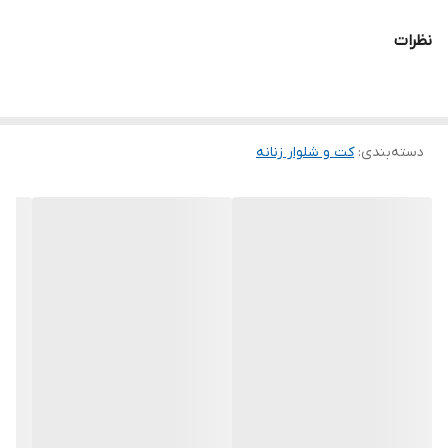
.
نظرات
دوستان عزیز لطفا در هنگام انتخاب مدل دقت فرمائید همه مشخصات
کارها زیر آن قید شده لطفا موقع انتخاب دقت کنید چون این سایت
امکان مرجوع یا تعویض مدل ندارد,فقط امکان تعویض سایز داریم.
دسته‌بندی
:
کت و شلوار زنانه