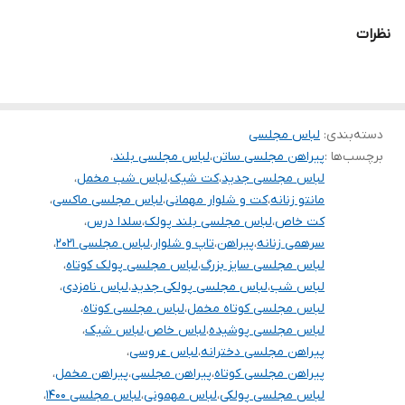
.
نظرات
.
دوستان عزیز لطفا در هنگام انتخاب مدل دقت فرمائید همه مشخصات
کارها زیر آن قید شده لطفا موقع انتخاب دقت کنید چون این سایت
دسته‌بندی
:
لباس مجلسی
امکان مرجوع یا تعویض مدل ندارد,فقط امکان تعویض سایز داریم.
برچسب‌ها :
پیراهن مجلسی ساتن
،
لباس مجلسی بلند
،
لباس مجلسی جدید
،
کت شیک
،
لباس شب مخمل
،
مانتو زنانه
،
کت و شلوار مهمانی
،
لباس مجلسی ماکسی
،
کت خاص
،
لباس مجلسی بلند پولک
،
سلدا درس
،
سرهمی زنانه
،
پیراهن
،
تاپ و شلوار
،
لباس مجلسی ۲۰۲۱
،
لباس مجلسی سایز بزرگ
،
لباس مجلسی پولک کوتاه
،
لباس شب
،
لباس مجلسی پولکی جدید
،
لباس نامزدی
،
لباس مجلسی کوتاه مخمل
،
لباس مجلسی کوتاه
،
لباس مجلسی پوشیده
،
لباس خاص
،
لباس شیک
،
پیراهن مجلسی دخترانه
،
لباس عروسی
،
پیراهن مجلسی کوتاه
،
پیراهن مجلسی
،
پیراهن مخمل
،
لباس مجلسی پولکی
،
لباس مهمونی
،
لباس مجلسی ۱۴۰۰
،