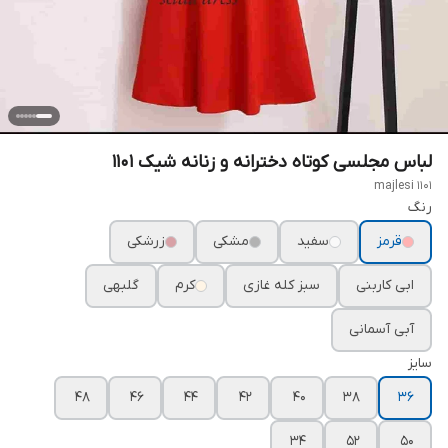
لباس مجلسی کوتاه دخترانه و زنانه شیک ۱۱۰۱
majlesi 1101
رنگ
قرمز
سفید
مشکی
زرشکی
ابی کاربنی
سبز کله غازی
کرم
گلبهی
آبی آسمانی
سایز
۴۸
۴۶
۴۴
۴۲
۴۰
۳۸
۳۶
۳۴
۵۲
۵۰