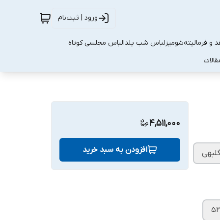
ورود | ثبت‌نام
 و فرمالیته
شومیز
لباس شب یلدا
لباس مجلسی کوتاه
قالات
4,511,000
افزودن به سبد خرید
لبهی
۵۲