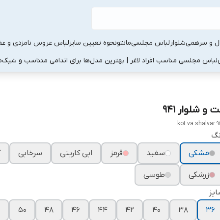
ال و سرهمی
شلوار
لباس مجلسی
مانتو
نحوه تعیین سایز
لباس عروس نامزدی و عقد
لباس مجلسی مناسب افراد لاغر | بهترین مدل‌ها برای اندامی متناسب و شیک
م
 و شلوار ۹۴۱
kot va shalvar 9
نگ
مشکی
سفید
قرمز
ابی کاربنی
سرخابی
گ
زرشکی
طوسی
یز
۵۰
۴۸
۴۶
۴۴
۴۲
۴۰
۳۸
۳۶