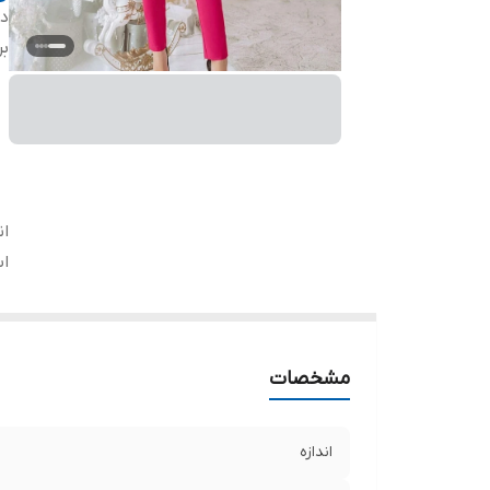
دس
بر
ان
اس
مشخصات
اندازه