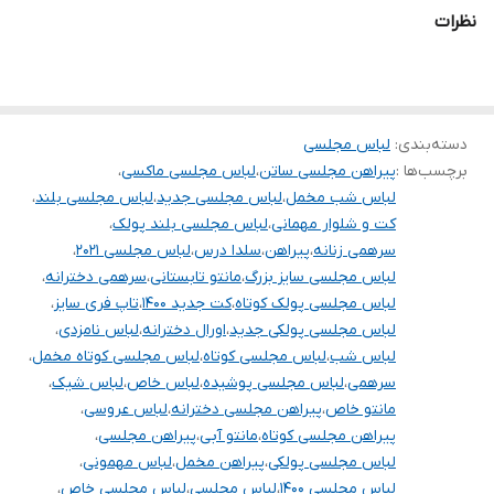
توجه توجه :دوستان عزیز لطفا موقع انتخاب دقت فرمائید همه
نظرات
مشخصات کارها زیر آنها نوشته شده است، دقت لازم رو داشته باشید
چون این پیچ امکان تعویض مدل و مرجوع ندارد و فقط امکان تعویض
سایز داریم
دسته‌بندی
:
لباس مجلسی
برچسب‌ها :
پیراهن مجلسی ساتن
،
لباس مجلسی ماکسی
،
لباس شب مخمل
،
لباس مجلسی جدید
،
لباس مجلسی بلند
،
کت و شلوار مهمانی
،
لباس مجلسی بلند پولک
،
سرهمی زنانه
،
پیراهن
،
سلدا درس
،
لباس مجلسی ۲۰۲۱
،
لباس مجلسی سایز بزرگ
،
مانتو تابستانی
،
سرهمی دخترانه
،
لباس مجلسی پولک کوتاه
،
کت جدید ۱۴۰۰
،
تاپ فری سایز
،
لباس مجلسی پولکی جدید
،
اورال دخترانه
،
لباس نامزدی
،
لباس شب
،
لباس مجلسی کوتاه
،
لباس مجلسی کوتاه مخمل
،
سرهمی
،
لباس مجلسی پوشیده
،
لباس خاص
،
لباس شیک
،
مانتو خاص
،
پیراهن مجلسی دخترانه
،
لباس عروسی
،
پیراهن مجلسی کوتاه
،
مانتو آبی
،
پیراهن مجلسی
،
لباس مجلسی پولکی
،
پیراهن مخمل
،
لباس مهمونی
،
لباس مجلسی ۱۴۰۰
،
لباس مجلسی
،
لباس مجلسی خاص
،