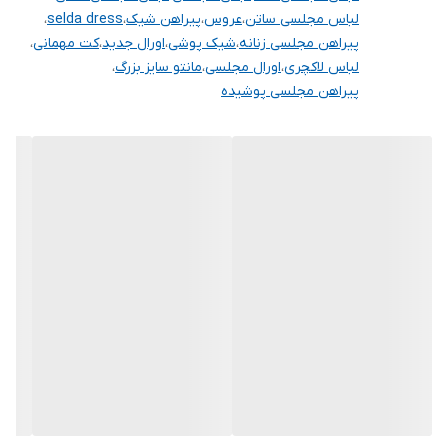
لباس مجلسی ساتن
،
عروس
،
پیراهن شیک
،
selda dress
،
پیراهن مجلسی زنانه
،
شیک پوشی
،
اورال جدید
،
کت مهمانی
،
لباس لاکچری
،
اورال مجلسی
،
مانتو سایز بزرگ
،
پیراهن مجلسی پوشیده