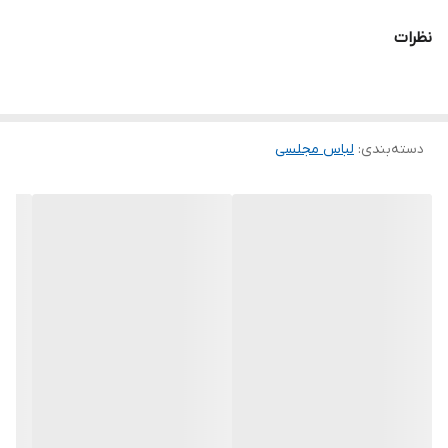
.
نظرات
.
توجه توجه :دوستان عزیز لطفا موقع انتخاب دقت فرمائید همه
مشخصات کارها زیر آنها نوشته شده است، دقت لازم رو داشته باشید
دسته‌بندی
:
لباس مجلسی
چون این پیچ امکان تعویض مدل و مرجوع ندارد و فقط امکان تعویض
سایز داریم