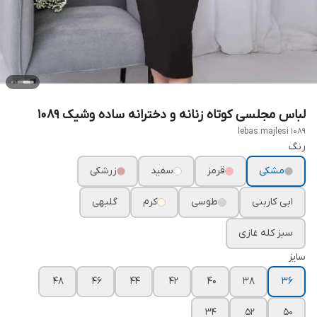
لباس مجلسی کوتاه زنانه و دخترانه ساده وشیک ۱۰۸۹
lebas majlesi 1089
رنگ
مشکی
قرمز
سفید
زرشکی
ابی کاربنی
طوسی
کرم
گلبهی
سبز کله غازی
سایز
۴۸
۴۶
۴۴
۴۲
۴۰
۳۸
۳۶
۳۴
۵۲
۵۰