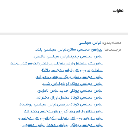
با رنگبندی متنوع و خاص و شیک ۱۴۰۰
نظرات
با این لباس در مهمانی ها بدرخشید
.
.
.
دسته‌بندی
:
لباس مجلسی
برچسب‌ها :
پیراهن مجلسی ساتن
،
لباس مجلسی بلند
،
توجه توجه :دوستان عزیز لطفا موقع انتخاب دقت فرمائید همه
لباس مجلسی جدید
،
لباس مجلسی ماکسی
،
مشخصات کارها زیر آنها نوشته شده است، دقت لازم رو داشته باشید
لباس شب مخمل
،
لباس مجلسی بلند پولک
،
سرهمی زنانه
،
سلدا درس
،
پیراهن
،
لباس مجلسی ۲۰۲۱
،
چون این پیچ امکان تعویض مدل و مرجوع ندارد و فقط امکان تعویض
لباس مجلسی سایز بزرگ
،
سرهمی دخترانه
،
سایز داریم
لباس مجلسی پولک کوتاه
،
لباس شب
،
لباس مجلسی پولکی جدید
،
لباس نامزدی
،
لباس مجلسی کوتاه مخمل
،
اورال دخترانه
،
لباس مجلسی کوتاه
،
سرهمی
،
لباس مجلسی پوشیده
،
لباس خاص
،
لباس شیک
،
پیراهن مجلسی دخترانه
،
لباس عروسی
،
پیراهن مجلسی کوتاه
،
پیراهن مجلسی
،
لباس مجلسی پولکی
،
پیراهن مخمل
،
لباس مهمونی
،