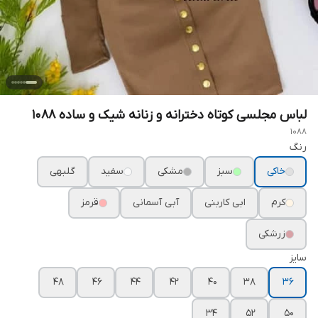
لباس مجلسی کوتاه دخترانه و زنانه شیک و ساده ۱۰۸۸
1088
رنگ
خاکی
سبز
مشکی
سفید
گلبهی
کرم
ابی کاربنی
آبی آسمانی
قرمز
زرشکی
سایز
۴۸
۴۶
۴۴
۴۲
۴۰
۳۸
۳۶
۳۴
۵۲
۵۰