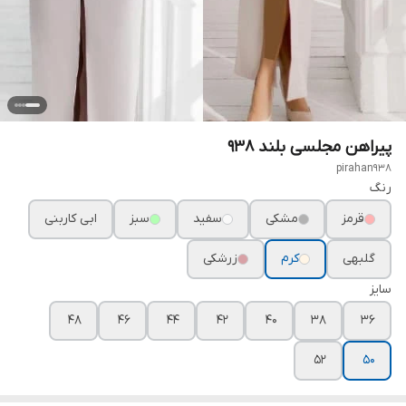
پیراهن مجلسی بلند ۹۳۸
pirahan938
رنگ
قرمز
مشکی
سفید
سبز
ابی کاربنی
گلبهی
کرم
زرشکی
سایز
۴۸
۴۶
۴۴
۴۲
۴۰
۳۸
۳۶
۵۲
۵۰