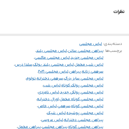
.
نظرات
.
توجه توجه دوستای عزیز لطفا موقع انتخاب دقت فرمائید چون امکان
دسته‌بندی
:
لباس مجلسی
مرجوع و تعویض مدل نداریم و فقط امکان تعویض سایز داریم
برچسب‌ها :
پیراهن مجلسی ساتن
،
لباس مجلسی بلند
،
لباس مجلسی جدید
،
لباس مجلسی ماکسی
،
لباس شب مخمل
،
لباس مجلسی بلند پولک
،
سلدا درس
،
سرهمی زنانه
،
پیراهن
،
لباس مجلسی ۲۰۲۱
،
لباس مجلسی سایز بزرگ
،
سرهمی دخترانه
،
تولوم
،
لباس مجلسی پولک کوتاه
،
لباس شب
،
لباس مجلسی پولکی جدید
،
لباس نامزدی
،
لباس مجلسی کوتاه مخمل
،
اورال دخترانه
،
لباس مجلسی کوتاه
،
سرهمی
،
لباس خاص
،
لباس مجلسی پوشیده
،
لباس شیک
،
پیراهن مجلسی دخترانه
،
لباس عروسی
،
پیراهن مجلسی کوتاه
،
پیراهن مجلسی
،
پیراهن مخمل
،