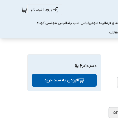
ورود | ثبت‌نام
 و فرمالیته
شومیز
لباس شب یلدا
لباس مجلسی کوتاه
قالات
6,010,000
افزودن به سبد خرید
۵۲