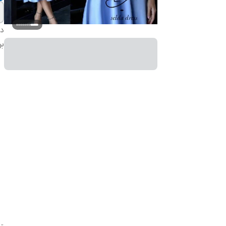
دس
بر