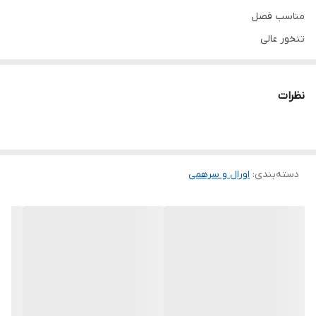
مناسب فصل
تنخور عالی
خرید انواع لباس مجلسی کوتاه زنانه و دخترانه کرپ و پولک و لمه و
مخمل و ساتن انواع لباس های شب و لباس پفی
نظرات
توجه توجه دوستای عزیز لطفا موقع انتخاب دقت فرمائید چون امکان
مرجوع و تعویض مدل نداریم و فقط امکان تعویض سایز داریم
دسته‌بندی
:
اورال و سرهمی