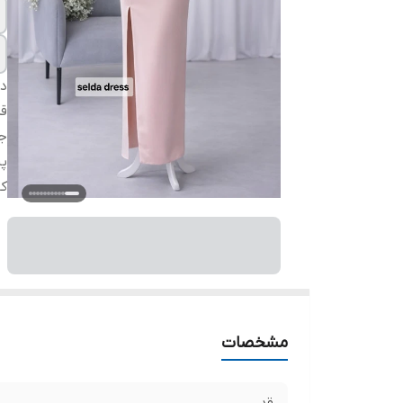
دس
ق
ج
پ
ک
مشخصات