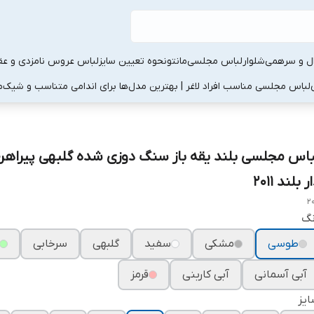
ال و سرهمی
شلوار
لباس مجلسی
مانتو
نحوه تعیین سایز
لباس عروس نامزدی و عقد
لباس مجلسی مناسب افراد لاغر | بهترین مدل‌ها برای اندامی متناسب و شیک
م
باس مجلسی بلند یقه باز سنگ دوزی شده گلبهی پیراه
ر بلند ۲۰۱۱
20
نگ
طوسی
مشکی
سفید
گلبهی
سرخابی
آبی آسمانی
آبی کاربنی
قرمز
یز