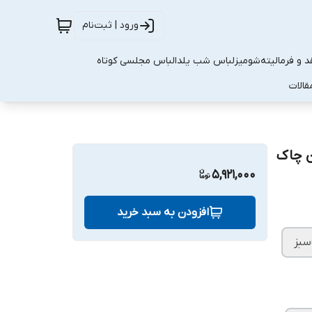
ورود | ثبت‌نام
 و فرمالیته
شومیز
لباس شب یلدا
لباس مجلسی کوتاه
قالات
ن چاک
5,921,000
افزودن به سبد خرید
سبز