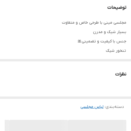
توضیحات
مجلسی مینی با طرحی خاص و متفاوت
بسیار شیک و مدرن
جنس با کیفیت و تضمینی🎀
تنخور شیک
برای خرید سایز های بالاتر ۵۲ تا ۶۰ از واتس اپ پیام دهید ۰۹۰۵۳۷۷۴۹۵۷
.
نظرات
.
.
دوستان عزیز در هنگام انتخاب مدل دقت کنید مشخصات لباس ها زیر
دسته‌بندی
:
لباس مجلسی
آنها درج شده است چون این سایت امکان مرجوع ندارد و فقط امکان
تعویض سایز دارد.