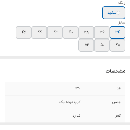
رنگ
سفید
سایز
۴۶
۴۴
۴۲
۴۰
۳۸
۳۶
۳۴
۵۲
۵۰
۴۸
مشخصات
قد
۱۳۰
جنس
کرپ درجه یک
کمر
ندارد