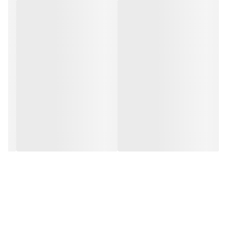
مدل جدید ۲۰۲۵ برند Selda Dress با دوخت تمیز و جزئیات ظریف،
مناسب خانم‌هایی است که به دنبال استایل خاص، متفاوت و در عین حال
باکلاس هستند.
برای خرید سایز های بالاتر ۵۲ تا ۶۰ از واتس اپ پیام دهید ۰۹۰۵۳۷۷۴۹۵۷
.
.
.
دوستان عزیز در هنگام انتخاب مدل دقت کنید مشخصات لباس ها زیر
آنها درج شده است چون این سایت امکان مرجوع ندارد و فقط امکان
تعویض سایز دارد.