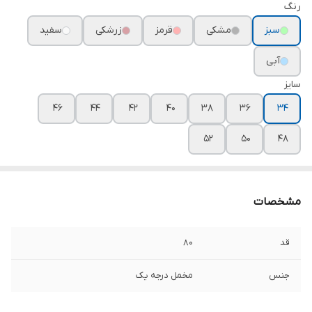
رنگ
سبز
مشکی
قرمز
زرشکی
سفید
آبی
سایز
۴۶
۴۴
۴۲
۴۰
۳۸
۳۶
۳۴
۵۲
۵۰
۴۸
مشخصات
قد
۸۰
جنس
مخمل درجه یک