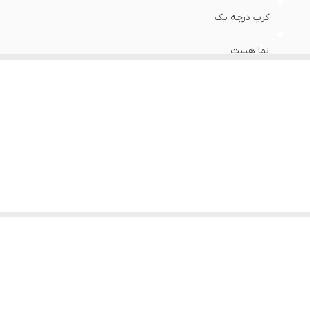
کرپ درجه یک
نما هست
در همه رنگ ها سفید میباشد