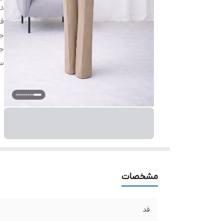
دس
ق
ج
ج
س
مشخصات
قد