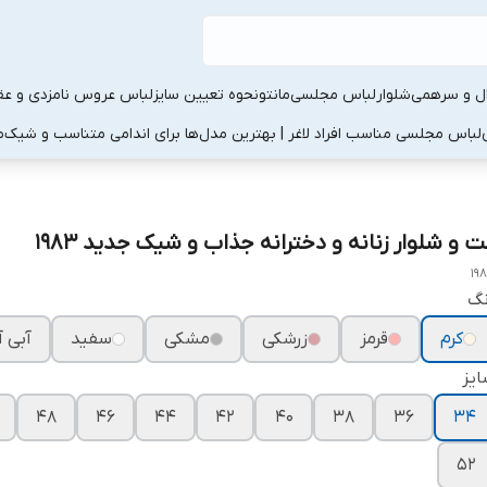
ال و سرهمی
شلوار
لباس مجلسی
مانتو
نحوه تعیین سایز
لباس عروس نامزدی و عقد
لباس مجلسی مناسب افراد لاغر | بهترین مدل‌ها برای اندامی متناسب و شیک
م
ت و شلوار زنانه و دخترانه جذاب و شیک جدید ۱۹۸۳
19
نگ
کرم
قرمز
زرشکی
مشکی
سفید
آبی 
یز
۴۸
۴۶
۴۴
۴۲
۴۰
۳۸
۳۶
۳۴
۵۲