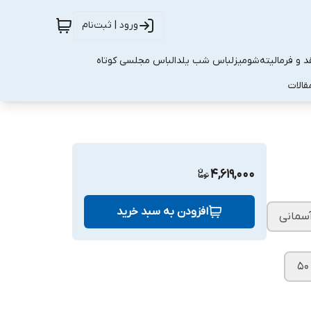
ورود | ثبت‌نام
 و فرمالیته
شومیز
لباس شب یلدا
لباس مجلسی کوتاه
قالات
4,619,000
افزودن به سبد خرید
آسمانی
۵۰