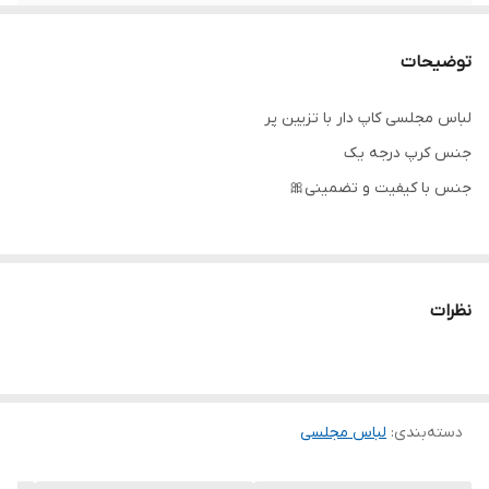
پشت کار
زیپ مخفی دارد
توضیحات
کاپ
دارد
لباس مجلسی کاپ دار با تزیین پر
جنس کرپ درجه یک
جنس با کیفیت و تضمینی🎀
تنخور شیک
برای خرید سایز های بالاتر ۵۲ تا ۶۰ از واتس اپ پیام دهید ۰۹۰۵۳۷۷۴۹۵۷
نظرات
.
.
.
دسته‌بندی
:
لباس مجلسی
دوستان عزیز در هنگام انتخاب مدل دقت کنید مشخصات لباس ها زیر
آنها درج شده است چون این سایت امکان مرجوع ندارد و فقط امکان