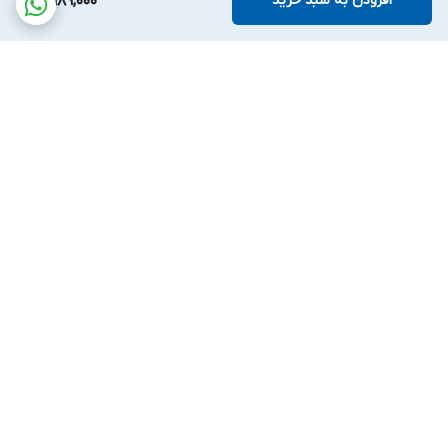
افزودن به سبد خرید
3,989,000
برگشت به بالا
پشتیبانی بیست و
ضمانت اصالت کالا
چهارساعته