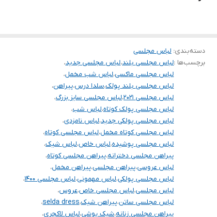
.
توجه توجه : دوستان عزیز لطفا در هنگام انتخاب مدل دقت فرمائید همه
مشخصات کارها زیر آن قید شده لطفا موقع انتخاب دقت کنید چون این
دسته‌بندی
:
لباس مجلسی
سایت امکان مرجوع یا تعویض مدل ندارد فقط تعویض سایز داریم
برچسب‌ها :
لباس مجلسی بلند
،
لباس مجلسی جدید
،
لباس مجلسی ماکسی
،
لباس شب مخمل
،
لباس مجلسی بلند پولک
،
سلدا درس
،
پیراهن
،
لباس مجلسی ۲۰۲۱
،
لباس مجلسی سایز بزرگ
،
لباس مجلسی پولک کوتاه
،
لباس شب
،
لباس مجلسی پولکی جدید
،
لباس نامزدی
،
لباس مجلسی کوتاه مخمل
،
لباس مجلسی کوتاه
،
لباس مجلسی پوشیده
،
لباس خاص
،
لباس شیک
،
پیراهن مجلسی دخترانه
،
پیراهن مجلسی کوتاه
،
لباس عروسی
،
پیراهن مجلسی
،
پیراهن مخمل
،
لباس مجلسی پولکی
،
لباس مهمونی
،
لباس مجلسی ۱۴۰۰
،
لباس مجلسی
،
لباس مجلسی خاص
،
عروس
،
لباس مجلسی ساتن
،
پیراهن شیک
،
selda dress
،
پیراهن مجلسی زنانه
،
شیک پوشی
،
لباس لاکچری
،