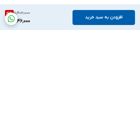
8,406,000
14
%
افزودن به سبد خرید
7,146,000
برگشت به بالا
پشتیبانی بیست و
ضمانت اصالت کالا
چهارساعته