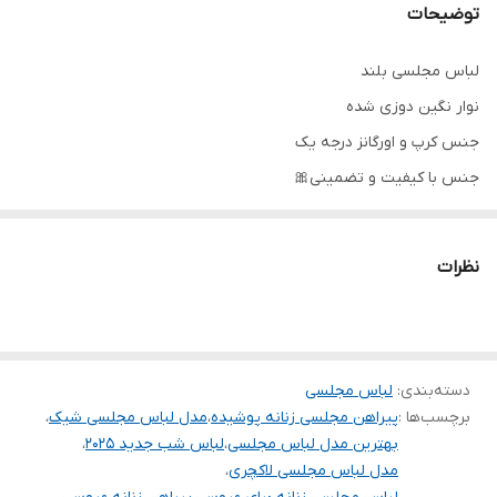
توضیحات
لباس مجلسی بلند
نوار نگین دوزی شده
جنس کرپ و اورگانز درجه یک
جنس با کیفیت و تضمینی🎀
تنخور شیک
برای خرید سایز های بالاتر ۵۲ تا ۶۰ از واتس اپ پیام دهید ۰۹۰۵۳۷۷۴۹۵۷
نظرات
.
.
.
دسته‌بندی
:
لباس مجلسی
دوستان عزیز در هنگام انتخاب مدل دقت کنید مشخصات لباس ها زیر
برچسب‌ها :
پیراهن مجلسی زنانه پوشیده
،
مدل لباس مجلسی شیک
،
آنها درج شده است چون این سایت امکان مرجوع ندارد و فقط امکان
بهترین مدل لباس مجلسی
،
لباس شب جدید ۲۰۲۵
،
تعویض سایز دارد.
مدل لباس مجلسی لاکچری
،