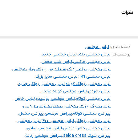
.
نظرات
.
.
توجه توجه :دوستان عزیز لطفا موقع انتخاب دقت فرمائید همه
دسته‌بندی
:
لباس مجلسی
مشخصات کارها زیر آنها نوشته شده است، دقت لازم رو داشته باشید
برچسب‌ها :
لباس مجلسی بلند
،
لباس مجلسی جدید
،
چون این پیچ امکان تعویض مدل و مرجوع ندارد و فقط امکان تعویض
لباس مجلسی ماکسی
،
لباس شب مخمل
،
سایز داریم
لباس مجلسی بلند پولک
،
سلدا درس
،
پیراهن
،
تاپ مجلسی
،
لباس مجلسی ۲۰۲۱
،
لباس مجلسی سایز بزرگ
،
لباس مجلسی پولک کوتاه
،
لباس مجلسی پولکی جدید
،
لباس نامزدی
،
لباس مجلسی کوتاه مخمل
،
لباس مجلسی کوتاه
،
لباس مجلسی پوشیده
،
لباس خاص
،
لباس شیک
،
پیراهن مجلسی دخترانه
،
لباس عروسی
،
پیراهن مجلسی کوتاه
،
پیراهن مجلسی
،
پیراهن مخمل
،
لباس مجلسی پولکی
،
لباس مجلسی ۱۴۰۰
،
لباس مجلسی
،
لباس مجلسی خاص
،
عروس
،
لباس مجلسی ساتن
،
پیراهن شیک
،
selda dress
،
پیراهن مجلسی زنانه
،