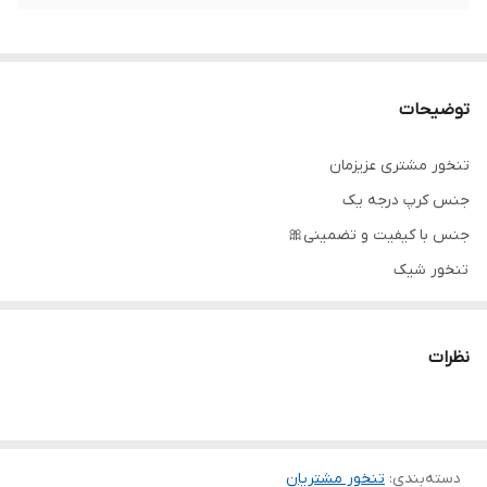
توضیحات
تنخور مشتری عزیزمان
جنس کرپ درجه یک
جنس با کیفیت و تضمینی🎀
تنخور شیک
با ارسال تنخور از خریدتان برای خرید های بعدی تان تخفیف بگیرید😍
برای خرید سایز های بالاتر ۵۲ تا ۶۰ از واتس اپ پیام دهید ۰۹۰۵۳۷۷۴۹۵۷
نظرات
.
.
.
دسته‌بندی
:
تنخور مشتریان
دوستان عزیز در هنگام انتخاب مدل دقت کنید مشخصات لباس ها زیر